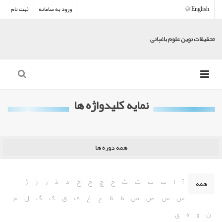
English
ورود به سامانه
ثبت نام
تحقیقات نوین علوم باغبانی
نمایه کلیدواژه ها
همه دوره ها
آ
ا
ب
پ
ت
ث
ج
چ
ح
خ
د
ذ
ر
ز
ژ
همه
س
ش
ص
ض
ط
ظ
ع
غ
ف
ق
ک
گ
ل
م
ن
و
ه
ی